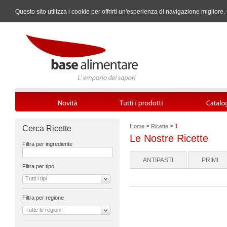
Questo sito utilizza i cookie per offrirti un'esperienza di navigazione miglio
>
>
Home
Ricette
1
Cerca Ricette
Le Nostre Ricette
Filtra per ingrediente
ANTIPASTI
PRIMI
Filtra per tipo
Tutti i tipi
Filtra per regione
Tutte le regioni