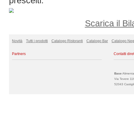
prescelti.
Scarica il Bil
Novità
Tutti i prodotti
Catalogo Ristoranti
Catalogo Bar
Catalogo Neg
Partners
Contatti diret
Base
Alimentar
Via Tevere 11
52043 Castigli