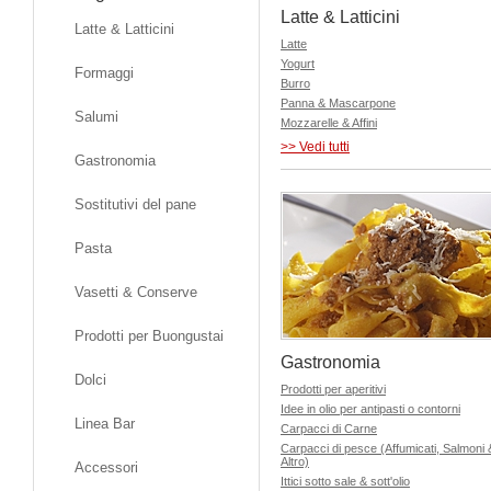
Latte & Latticini
Latte & Latticini
Latte
Yogurt
Formaggi
Burro
Panna & Mascarpone
Salumi
Mozzarelle & Affini
>> Vedi tutti
Gastronomia
Sostitutivi del pane
Pasta
Vasetti & Conserve
Prodotti per Buongustai
Gastronomia
Dolci
Prodotti per aperitivi
Idee in olio per antipasti o contorni
Linea Bar
Carpacci di Carne
Carpacci di pesce (Affumicati, Salmoni 
Altro)
Accessori
Ittici sotto sale & sott'olio